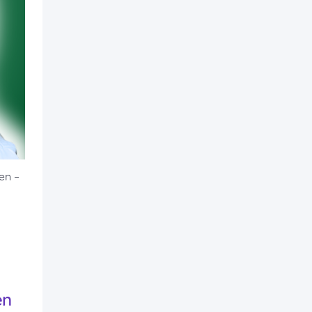
en –
en